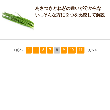
あさつきとねぎの違いが分からな
い…そんな方に２つを比較して解説
« 前へ
1
…
6
7
8
9
10
11
次へ »