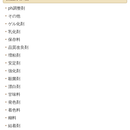
ph調整剤
その他
ゲル化剤
乳化剤
保存料
品質改良剤
増粘剤
安定剤
強化剤
殺菌剤
漂白剤
甘味料
発色剤
着色料
糊料
結着剤