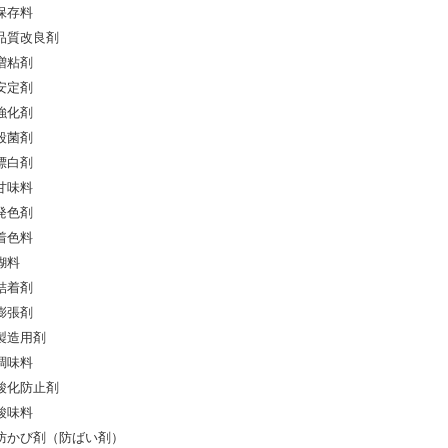
保存料
品質改良剤
増粘剤
安定剤
強化剤
殺菌剤
漂白剤
甘味料
発色剤
着色料
糊料
結着剤
膨張剤
製造用剤
調味料
酸化防止剤
酸味料
防かび剤（防ばい剤）