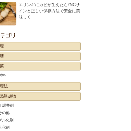
エリンギにカビが生えたら?NGサ
インと正しい保存方法で安全に美
味しく
カテゴリー
理
膳
菓
材料
理法
品添加物
ph調整剤
その他
ゲル化剤
乳化剤