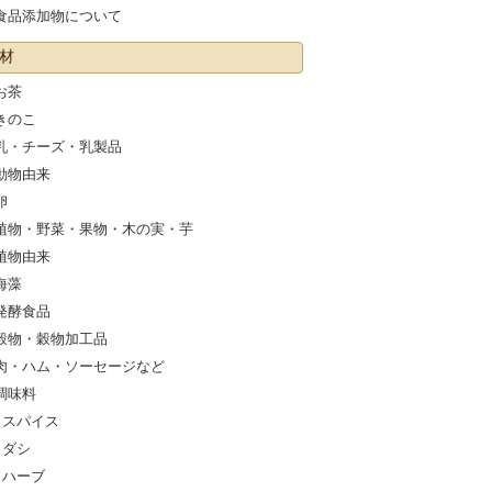
食品添加物について
材
お茶
きのこ
乳・チーズ・乳製品
動物由来
卵
植物・野菜・果物・木の実・芋
植物由来
海藻
発酵食品
穀物・穀物加工品
肉・ハム・ソーセージなど
調味料
スパイス
ダシ
ハーブ