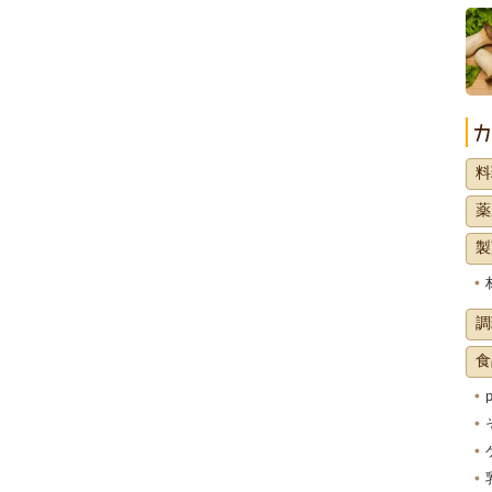
料
薬
製
調
食