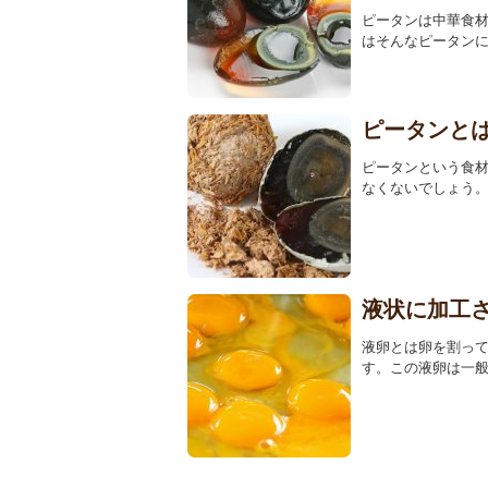
ピータンは中華食
はそんなピータンに
ピータンと
ピータンという食
なくないでしょう。
液状に加工
液卵とは卵を割っ
す。この液卵は一般