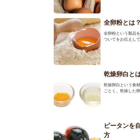
全卵粉とは
全卵粉という製品
ついてをお伝えして
乾燥卵白と
乾燥卵白という食
ごとく、乾燥した卵
ピータンを
方