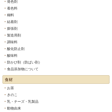
発色剤
着色料
糊料
結着剤
膨張剤
製造用剤
調味料
酸化防止剤
酸味料
防かび剤（防ばい剤）
食品添加物について
食材
お茶
きのこ
乳・チーズ・乳製品
動物由来