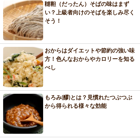
韃靼（だったん）そばの味はまず
い？上級者向けのそばを楽しみ尽く
そう！
おからはダイエットや節約の強い味
方！色んなおからやカロリーを知る
べし
もろみ(醪)とは？見慣れたつぶつぶ
から得られる様々な効能