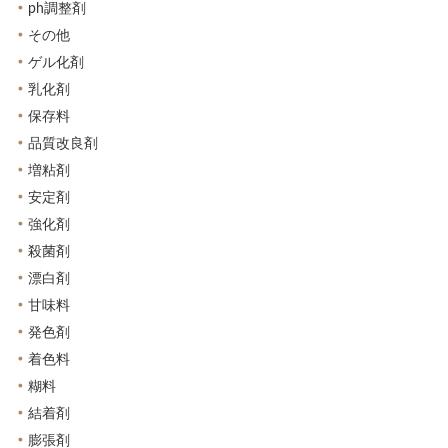
ph調整剤
その他
ゲル化剤
乳化剤
保存料
品質改良剤
増粘剤
安定剤
強化剤
殺菌剤
漂白剤
甘味料
発色剤
着色料
糊料
結着剤
膨張剤