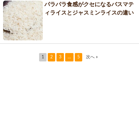
パラパラ食感がクセになるバスマテ
ィライスとジャスミンライスの違い
1
2
3
…
5
次へ »