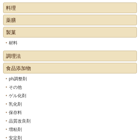
料理
薬膳
製菓
材料
調理法
食品添加物
ph調整剤
その他
ゲル化剤
乳化剤
保存料
品質改良剤
増粘剤
安定剤