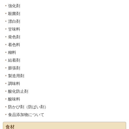
強化剤
殺菌剤
漂白剤
甘味料
発色剤
着色料
糊料
結着剤
膨張剤
製造用剤
調味料
酸化防止剤
酸味料
防かび剤（防ばい剤）
食品添加物について
食材