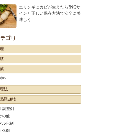
エリンギにカビが生えたら?NGサ
インと正しい保存方法で安全に美
味しく
カテゴリー
理
膳
菓
材料
理法
品添加物
ph調整剤
その他
ゲル化剤
乳化剤