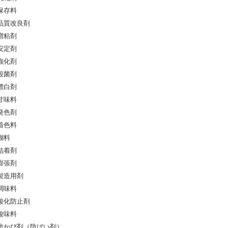
保存料
品質改良剤
増粘剤
安定剤
強化剤
殺菌剤
漂白剤
甘味料
発色剤
着色料
糊料
結着剤
膨張剤
製造用剤
調味料
酸化防止剤
酸味料
防かび剤（防ばい剤）