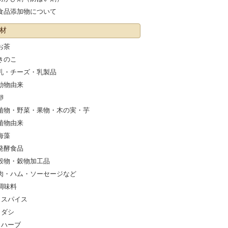
食品添加物について
材
お茶
きのこ
乳・チーズ・乳製品
動物由来
卵
植物・野菜・果物・木の実・芋
植物由来
海藻
発酵食品
穀物・穀物加工品
肉・ハム・ソーセージなど
調味料
スパイス
ダシ
ハーブ