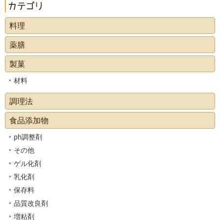
料理
薬膳
製菓
材料
調理法
食品添加物
ph調整剤
その他
ゲル化剤
乳化剤
保存料
品質改良剤
増粘剤