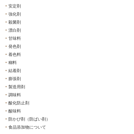
安定剤
強化剤
殺菌剤
漂白剤
甘味料
発色剤
着色料
糊料
結着剤
膨張剤
製造用剤
調味料
酸化防止剤
酸味料
防かび剤（防ばい剤）
食品添加物について