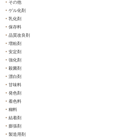
その他
ゲル化剤
乳化剤
保存料
品質改良剤
増粘剤
安定剤
強化剤
殺菌剤
漂白剤
甘味料
発色剤
着色料
糊料
結着剤
膨張剤
製造用剤