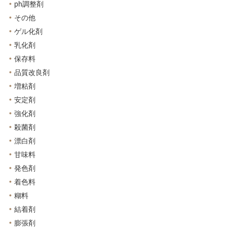
ph調整剤
その他
ゲル化剤
乳化剤
保存料
品質改良剤
増粘剤
安定剤
強化剤
殺菌剤
漂白剤
甘味料
発色剤
着色料
糊料
結着剤
膨張剤