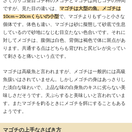
さてカサゴ亜目コチ科のメゴチとマゴチは同じコチの仲間
ですが、見た目の違いは、
マゴチは大型の魚、メゴチは
10cm～20cmくらいの小型
で、マゴチよりもずっと小さな
個体です。体色も違い、マゴチは砂に擬態して砂底で生息
しているので砂地になじむ目立たない色合いです。それに
対してメゴチは、腹側は白色、背側は褐色で体に斑点があ
ります。共通する点はどちらも背びれと尻ビレが尖ってい
て刺さると痛いという点です。
マゴチは高級魚と言われますが、メゴチは一般的には高級
魚扱いはされていません。しかしメゴチの身はあっさりし
た淡白な味わいで、上品な味の白身魚のキスに劣らない美
味しさだそうです。天ぷらすると美味しいと言われていま
す。またマゴチを釣るときにメゴチを餌にすることもある
ようです。
マゴチの上手なさばき方