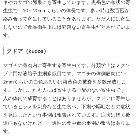
キやカサゴの卵巣にも寄生しています。黒褐色の糸状の寄
生虫で、10～20mmくらいの体長です。多い時は数百匹が
絡み合って寄生していることがあります。ただ人には寄生
しないので食品衛生上には問題ない寄生虫だとされていま
す。
クドア（kudoa）
マゴチの身肉内に寄生する寄生虫です。分類学上はミクソ
ゾア門粘液胞子虫網多殻目です。マゴチの体側筋肉に1～
2mmくらいの白色あるいは淡黄色の被嚢を多数形成しま
す。しかしこれも人には寄生する心配のない寄生虫です。
人の体内で成育することはありませんが、クドアに寄生し
ているヒラメを刺身など生で食べ、下痢や嘔吐などの症状
を発症したという事例は報告されています。症状は軽く後
遺症もないけれど、一過性の食中毒の事例の報告はありま
す。