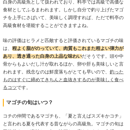
白身の高級魚として扱われており、料亭では高級で高価な
食材としてふるまわれます。しかし自分で釣り上げたマゴ
チを上手にさばいて、美味しく調理すれば、ただで料亭の
高級食材を堪能することができますよね。
味の評価はヒラメと匹敵すると評価されているマゴチの味
は、
程よく脂がのっていて、肉質もこれまた程よい弾力が
あり、透き通った白身の上品な味わい
だそうです。頭や中
骨からもよいだし汁が取れるほか、卵や肝も美味しいと言
われます。残念なのは鮮度落ちがとても早いので、
釣った
ものはすぐに締めてきちんと血抜きするのが美味しく食べ
るコツ
です。
マゴチの旬はいつ？
コチの仲間であるマゴチも、「夏と言えばスズキかコチ」
と言われる夏を代表する昔ながらの高級魚。マゴチの旬は