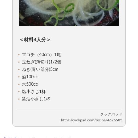
＜材料4人分＞
マゴチ（40cm）1尾
玉ねぎ(薄切り)1/2個
ねぎ(青い部分)5cm
酒100cc
水500cc
塩小さじ1杯
醤油小さじ1杯