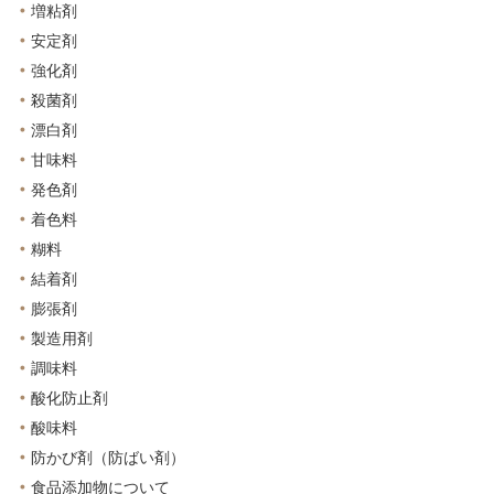
増粘剤
安定剤
強化剤
殺菌剤
漂白剤
甘味料
発色剤
着色料
糊料
結着剤
膨張剤
製造用剤
調味料
酸化防止剤
酸味料
防かび剤（防ばい剤）
食品添加物について