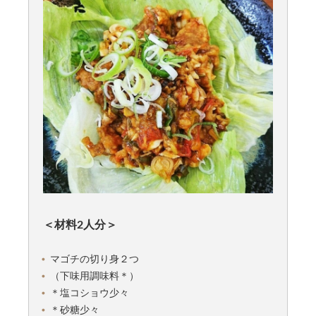
＜材料2人分＞
マゴチの切り身２つ
（下味用調味料＊）
＊塩コショウ少々
＊砂糖少々