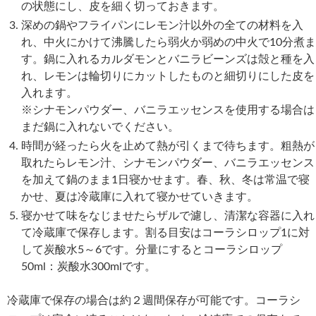
の状態にし、皮を細く切っておきます。
深めの鍋やフライパンにレモン汁以外の全ての材料を入
れ、中火にかけて沸騰したら弱火か弱めの中火で10分煮ま
す。鍋に入れるカルダモンとバニラビーンズは殻と種を入
れ、レモンは輪切りにカットしたものと細切りにした皮を
入れます。
※シナモンパウダー、バニラエッセンスを使用する場合は
まだ鍋に入れないでください。
時間が経ったら火を止めて熱が引くまで待ちます。粗熱が
取れたらレモン汁、シナモンパウダー、バニラエッセンス
を加えて鍋のまま1日寝かせます。春、秋、冬は常温で寝
かせ、夏は冷蔵庫に入れて寝かせていきます。
寝かせて味をなじませたらザルで濾し、清潔な容器に入れ
て冷蔵庫で保存します。割る目安はコーラシロップ1に対
して炭酸水5～6です。分量にするとコーラシロップ
50ml：炭酸水300mlです。
冷蔵庫で保存の場合は約２週間保存が可能です。コーラシ