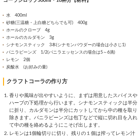
コーラシロップ500ml・10杯分【材料】
水 400ml
砂糖(三温糖・上白糖どちらでも可) 400g
ホールのクローブ 4g
ホールのカルダモン 3g
シナモンスティック 3本(シナモンパウダーの場合は小さじ1)
バニラビーンズ 1/2(バニラエッセンスの場合は5～6滴)
レモン 2個
炭酸水 (お好みの量)
クラフトコーラの作り方
香りや風味が出やすいように、まずは用意したスパイスや
ハーブの下処理から行います。シナモンスティックは半分
に折り、カルダモンは半分にカットしてから中の種を取り
除きます。バニラビーンズは包丁などで縦に切れ目を入れ
て中の種を絡めるようにこそげ出します。
レモンは1個輪切りに切り、残りの１個は搾ってレモン汁