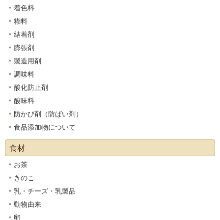
着色料
糊料
結着剤
膨張剤
製造用剤
調味料
酸化防止剤
酸味料
防かび剤（防ばい剤）
食品添加物について
食材
お茶
きのこ
乳・チーズ・乳製品
動物由来
卵