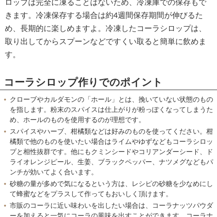
ロップは完全に凍ることはないため、冷凍庫での保存もで
きます。冷凍保存する場合は約4週間保存期間が伸びるた
め、長期的に楽しめますよ。冷凍したコーラシロップは、
取り出してからスプーンなどですくい取ると簡単に飲めま
す。
コーラシロップ作りでのポイント
クローブやカルダモンの「ホール」とは、挽いていない状態のもの
を指します。粉末のスパイスは仕上がりが粉っぽくなってしまうた
め、ホールのものを使用するのが理想です。
スパイスやハーブ、柑橘類などは好みのものを使ってください。柑
橘類で他のものを使いたい場合はライムやゆずなどもコーラシロッ
プと相性抜群です。他にもクミンシードやコリアンダーシード、ド
ライオレンジピール、生姜、ブラックペッパー、ナツメグなどもパ
ンチが効いてよく合います。
砂糖の量が多めで気になるという方は、レシピの砂糖を少なめにし
て蜂蜜などをプラスして作ってもおいしく頂けます。
市販のコーラに近い味わいを出したい場合は、コーラナッツパウダ
ーを加えると一気にコーラの風味を出すことができます。コーラナ