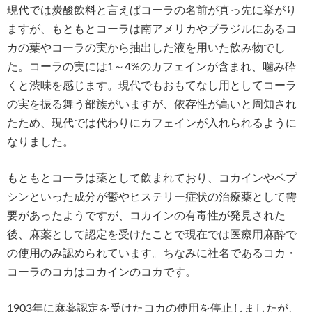
現代では炭酸飲料と言えばコーラの名前が真っ先に挙がり
ますが、もともとコーラは南アメリカやブラジルにあるコ
カの葉やコーラの実から抽出した液を用いた飲み物でし
た。コーラの実には1～4%のカフェインが含まれ、噛み砕
くと渋味を感じます。現代でもおもてなし用としてコーラ
の実を振る舞う部族がいますが、依存性が高いと周知され
たため、現代では代わりにカフェインが入れられるように
なりました。
もともとコーラは薬として飲まれており、コカインやペプ
シンといった成分が鬱やヒステリー症状の治療薬として需
要があったようですが、コカインの有毒性が発見された
後、麻薬として認定を受けたことで現在では医療用麻酔で
の使用のみ認められています。ちなみに社名であるコカ・
コーラのコカはコカインのコカです。
1903年に麻薬認定を受けたコカの使用を停止しましたが、