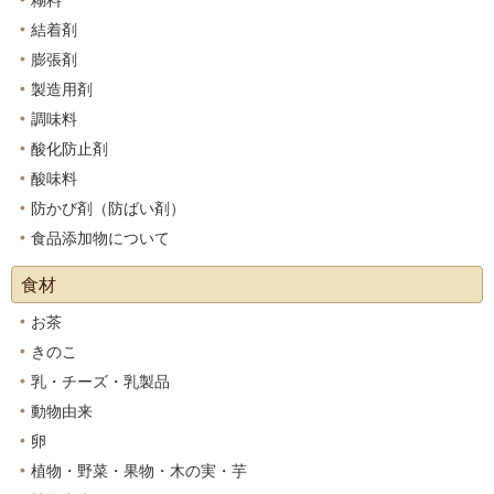
糊料
結着剤
膨張剤
製造用剤
調味料
酸化防止剤
酸味料
防かび剤（防ばい剤）
食品添加物について
食材
お茶
きのこ
乳・チーズ・乳製品
動物由来
卵
植物・野菜・果物・木の実・芋