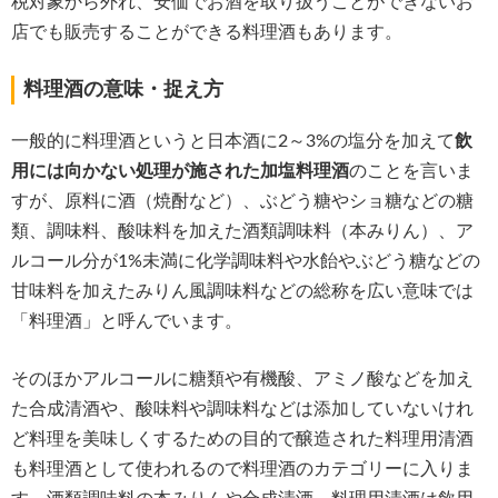
税対象から外れ、安価でお酒を取り扱うことができないお
店でも販売することができる料理酒もあります。
料理酒の意味・捉え方
一般的に料理酒というと日本酒に2～3%の塩分を加えて
飲
用には向かない処理が施された加塩料理酒
のことを言いま
すが、原料に酒（焼酎など）、ぶどう糖やショ糖などの糖
類、調味料、酸味料を加えた酒類調味料（本みりん）、ア
ルコール分が1%未満に化学調味料や水飴やぶどう糖などの
甘味料を加えたみりん風調味料などの総称を広い意味では
「料理酒」と呼んでいます。
そのほかアルコールに糖類や有機酸、アミノ酸などを加え
た合成清酒や、酸味料や調味料などは添加していないけれ
ど料理を美味しくするための目的で醸造された料理用清酒
も料理酒として使われるので料理酒のカテゴリーに入りま