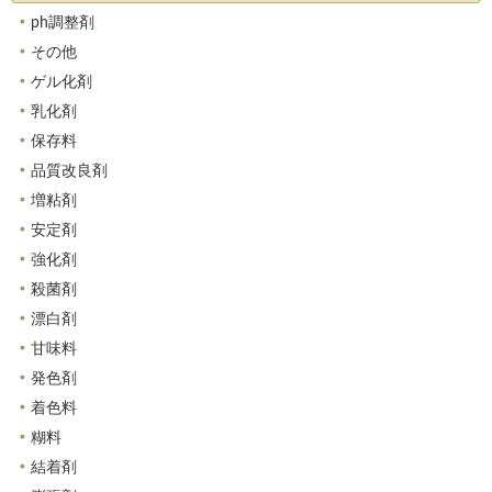
ph調整剤
その他
ゲル化剤
乳化剤
保存料
品質改良剤
増粘剤
安定剤
強化剤
殺菌剤
漂白剤
甘味料
発色剤
着色料
糊料
結着剤