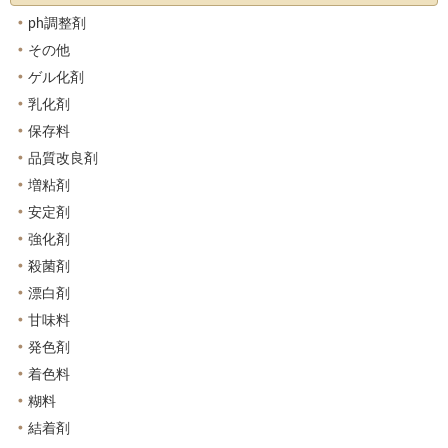
ph調整剤
その他
ゲル化剤
乳化剤
保存料
品質改良剤
増粘剤
安定剤
強化剤
殺菌剤
漂白剤
甘味料
発色剤
着色料
糊料
結着剤