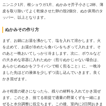
ニンニク1片、根ショウガ1片、ぬかみそ芥子小さじ2杯、薄
皮を取り除いてよく乾燥させた卵の殼2個分、ぬか床用のタ
ッパー、以上となります。
ぬかみその作り方
まず、お鍋にお湯を沸かして、塩を入れて溶かします。火
を止めて、お湯が冷めたら食パンをちぎって入れます。そ
のあと一晩おいてしっかり冷まします。次に、ボウルなど
の大きめな容器に入れたぬか（煎りぬかじゃない場合は、
あらかじめぬかをフライパンで軽く煎ること）に、一晩冷
ました先ほどの液体を少しずつ流し込んでいきます。良く
かき混ぜます。
みそ程度の硬さになったら、残りの材料を入れてかき混ぜ
ます。このとき、捨てる前提で適量の野菜くずを一緒にま
ぜると水分調整に役立ちます。この後、室内に2日間おきま