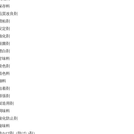
保存料
品質改良剤
増粘剤
安定剤
強化剤
殺菌剤
漂白剤
甘味料
発色剤
着色料
糊料
結着剤
膨張剤
製造用剤
調味料
酸化防止剤
酸味料
防かび剤（防ばい剤）