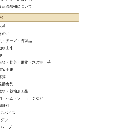
食品添加物について
材
お茶
きのこ
乳・チーズ・乳製品
動物由来
卵
植物・野菜・果物・木の実・芋
植物由来
海藻
発酵食品
穀物・穀物加工品
肉・ハム・ソーセージなど
調味料
スパイス
ダシ
ハーブ