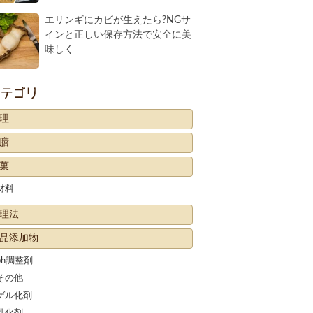
エリンギにカビが生えたら?NGサ
インと正しい保存方法で安全に美
味しく
カテゴリー
理
膳
菓
材料
理法
品添加物
ph調整剤
その他
ゲル化剤