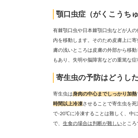
顎口虫症（がくこうち
有棘顎口虫や日本棘顎口虫などが人の
内を移動します。そのため皮膚上に寄
膚の浅いところは皮膚の外部から移動
もあり、失明や脳障害などの重篤な症
寄生虫の予防はどうし
寄生虫は
身肉の中心までしっかり加熱
時間以上冷凍
させることで寄生虫を死
で-20℃に冷凍することは難しく、
で、
生食の場合は判断が難しい
ところ