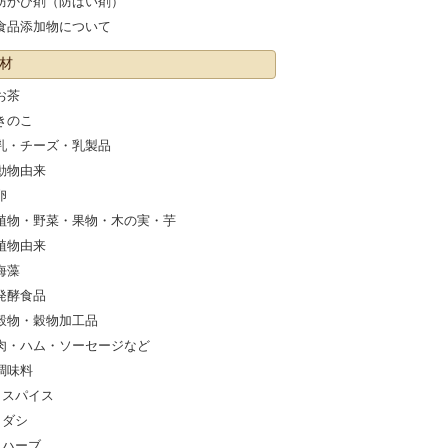
防かび剤（防ばい剤）
食品添加物について
材
お茶
きのこ
乳・チーズ・乳製品
動物由来
卵
植物・野菜・果物・木の実・芋
植物由来
海藻
発酵食品
穀物・穀物加工品
肉・ハム・ソーセージなど
調味料
スパイス
ダシ
ハーブ