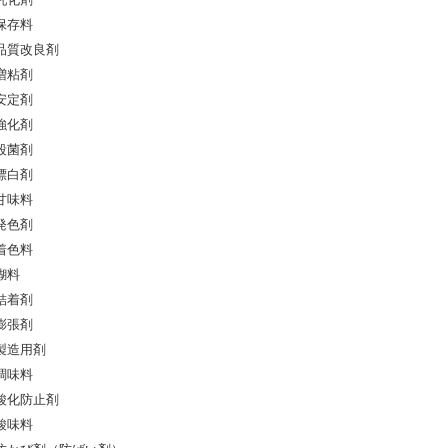
乳化剤
保存料
品質改良剤
増粘剤
安定剤
強化剤
殺菌剤
漂白剤
甘味料
発色剤
着色料
糊料
結着剤
膨張剤
製造用剤
調味料
酸化防止剤
酸味料