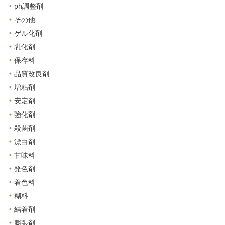
ph調整剤
その他
ゲル化剤
乳化剤
保存料
品質改良剤
増粘剤
安定剤
強化剤
殺菌剤
漂白剤
甘味料
発色剤
着色料
糊料
結着剤
膨張剤