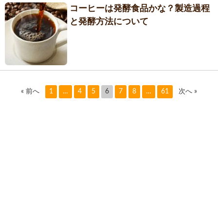
コーヒーは発酵食品かな？製造過程
と発酵方法について
« 前へ
1
…
4
5
6
7
8
…
61
次へ »