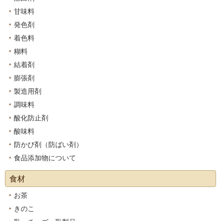
甘味料
発色剤
着色料
糊料
結着剤
膨張剤
製造用剤
調味料
酸化防止剤
酸味料
防かび剤（防ばい剤）
食品添加物について
食材
お茶
きのこ