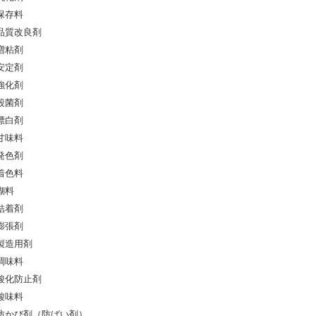
保存料
品質改良剤
増粘剤
安定剤
強化剤
殺菌剤
漂白剤
甘味料
発色剤
着色料
糊料
結着剤
膨張剤
製造用剤
調味料
酸化防止剤
酸味料
防かび剤（防ばい剤）