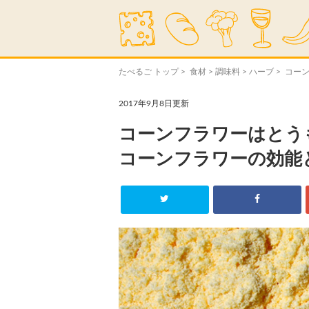
たべるご トップ
>
食材
>
調味料
>
ハーブ
> コー
2017年9月8日更新
コーンフラワーはとう
コーンフラワーの効能