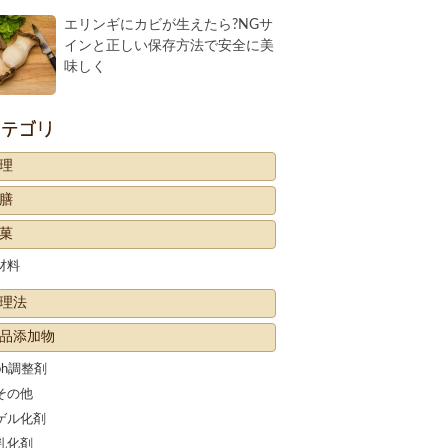
エリンギにカビが生えたら?NGサ
インと正しい保存方法で安全に美
味しく
カテゴリー
理
膳
菓
材料
理法
品添加物
ph調整剤
その他
ゲル化剤
乳化剤