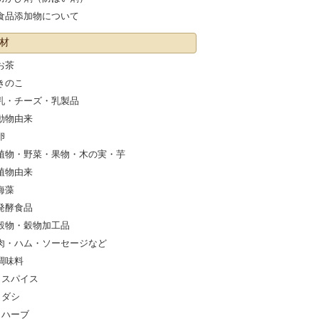
食品添加物について
材
お茶
きのこ
乳・チーズ・乳製品
動物由来
卵
植物・野菜・果物・木の実・芋
植物由来
海藻
発酵食品
穀物・穀物加工品
肉・ハム・ソーセージなど
調味料
スパイス
ダシ
ハーブ