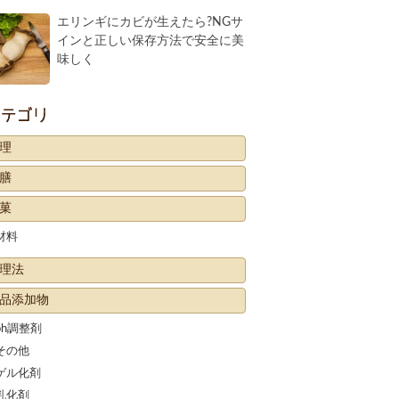
エリンギにカビが生えたら?NGサ
インと正しい保存方法で安全に美
味しく
カテゴリー
理
膳
菓
材料
理法
品添加物
ph調整剤
その他
ゲル化剤
乳化剤