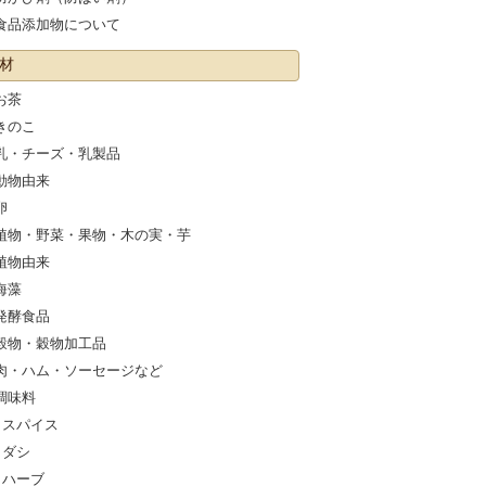
食品添加物について
材
お茶
きのこ
乳・チーズ・乳製品
動物由来
卵
植物・野菜・果物・木の実・芋
植物由来
海藻
発酵食品
穀物・穀物加工品
肉・ハム・ソーセージなど
調味料
スパイス
ダシ
ハーブ