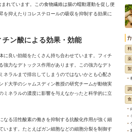
含まれています。この食物繊維は腸の蠕動運動を促し便
昇を抑えたりコレステロールの吸収を抑制する効果に
ィチン酸による効果・効能
料
体に良い効能をたくさん持ち合わせています。フィチ
薬
る強力なデトックス作用があります。この強力なデト
製
ミネラルまで排出してしまうのではないかとも心配さ
ンド大学のシャムスディン教授の研究チームが動物実
調
のミネラルの濃度に影響を与えなかったと科学的に立
食
になる活性酸素の働きを抑制する抗酸化作用が強く細
ています。たとえばガン細胞などの細胞分裂を制御す