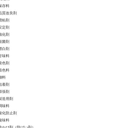
保存料
品質改良剤
増粘剤
安定剤
強化剤
殺菌剤
漂白剤
甘味料
発色剤
着色料
糊料
結着剤
膨張剤
製造用剤
調味料
酸化防止剤
酸味料
防かび剤（防ばい剤）