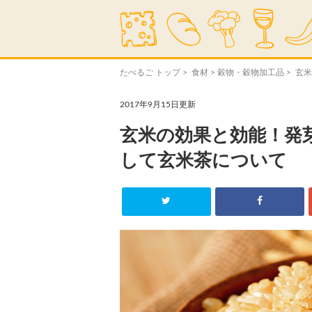
たべるご トップ
>
食材
>
穀物・穀物加工品
> 玄
2017年9月15日更新
玄米の効果と効能！発
して玄米茶について