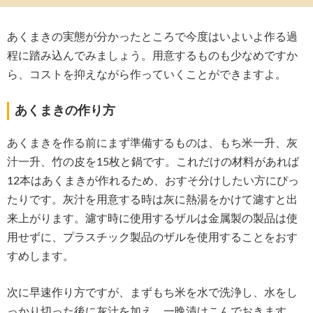
あくまきの実態が分かったところで今度はいよいよ作る過
程に踏み込んでみましょう。用意するものも少なめですか
ら、コストを抑えながら作っていくことができますよ。
あくまきの作り方
あくまきを作る前にまず準備するものは、もち米一升、灰
汁一升、竹の皮を15枚と鍋です。これだけの材料があれば
12本はあくまきが作れるため、おすそ分けしたい方にぴっ
たりです。灰汁を用意する時は灰に熱湯をかけて濾すと出
来上がります。濾す時に使用するザルは金属製の製品は使
用せずに、プラスチック製品のザルを使用することをおす
すめします。
次に早速作り方ですが、まずもち米を水で洗浄し、水をし
っかり切った後に灰汁を加え、一晩漬けこんでおきます。