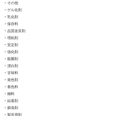
その他
ゲル化剤
乳化剤
保存料
品質改良剤
増粘剤
安定剤
強化剤
殺菌剤
漂白剤
甘味料
発色剤
着色料
糊料
結着剤
膨張剤
製造用剤