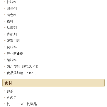
甘味料
発色剤
着色料
糊料
結着剤
膨張剤
製造用剤
調味料
酸化防止剤
酸味料
防かび剤（防ばい剤）
食品添加物について
食材
お茶
きのこ
乳・チーズ・乳製品