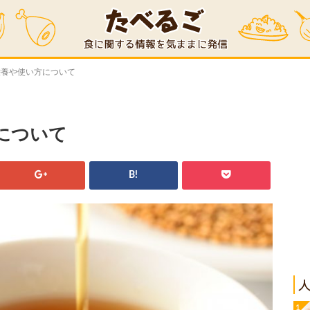
栄養や使い方について
について
B!