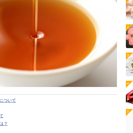
について
て
は？