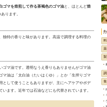
白ゴマを焙煎して作る茶褐色のゴマ油
と、ほとんど
焙
つあります。
、独特の香りと味があります。高温で調理する料理の
料
薬
製
いゴマ油です。透明なうえ香りもありませんがゴマ油
調
ゴマ油は「太白油（たいはくゆ）」とか「生搾りゴマ
食
用として使うこともありますが、主にヘアケアやボデ
ています。近年では石油などにも代替されています。