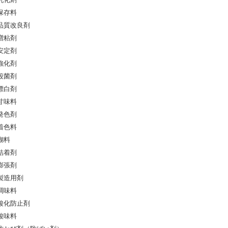
乳化剤
保存料
品質改良剤
増粘剤
安定剤
強化剤
殺菌剤
漂白剤
甘味料
発色剤
着色料
糊料
結着剤
膨張剤
製造用剤
調味料
酸化防止剤
酸味料