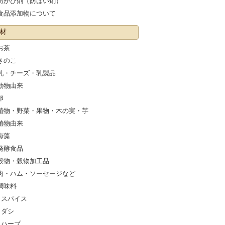
防かび剤（防ばい剤）
食品添加物について
材
お茶
きのこ
乳・チーズ・乳製品
動物由来
卵
植物・野菜・果物・木の実・芋
植物由来
海藻
発酵食品
穀物・穀物加工品
肉・ハム・ソーセージなど
調味料
スパイス
ダシ
ハーブ