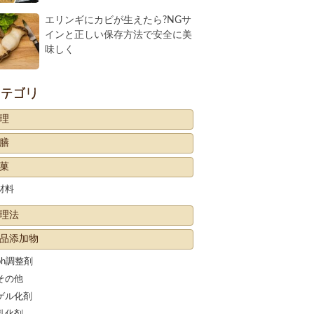
エリンギにカビが生えたら?NGサ
インと正しい保存方法で安全に美
味しく
カテゴリー
理
膳
菓
材料
理法
品添加物
ph調整剤
その他
ゲル化剤