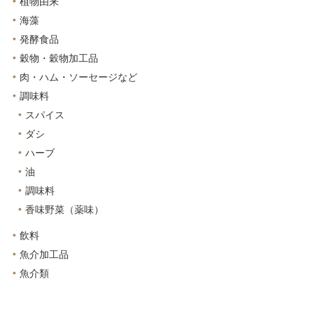
植物由来
海藻
発酵食品
穀物・穀物加工品
肉・ハム・ソーセージなど
調味料
スパイス
ダシ
ハーブ
油
調味料
香味野菜（薬味）
飲料
魚介加工品
魚介類