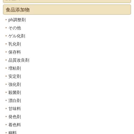
食品添加物
ph調整剤
その他
ゲル化剤
乳化剤
保存料
品質改良剤
増粘剤
安定剤
強化剤
殺菌剤
漂白剤
甘味料
発色剤
着色料
糊料