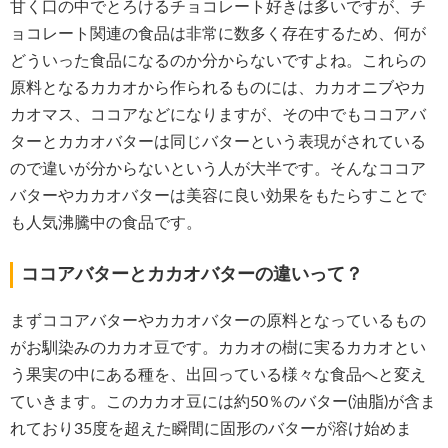
甘く口の中でとろけるチョコレート好きは多いですが、チ
ョコレート関連の食品は非常に数多く存在するため、何が
どういった食品になるのか分からないですよね。これらの
原料となるカカオから作られるものには、カカオニブやカ
カオマス、ココアなどになりますが、その中でもココアバ
ターとカカオバターは同じバターという表現がされている
ので違いが分からないという人が大半です。そんなココア
バターやカカオバターは美容に良い効果をもたらすことで
も人気沸騰中の食品です。
ココアバターとカカオバターの違いって？
まずココアバターやカカオバターの原料となっているもの
がお馴染みのカカオ豆です。カカオの樹に実るカカオとい
う果実の中にある種を、出回っている様々な食品へと変え
ていきます。このカカオ豆には約50％のバター(油脂)が含ま
れており35度を超えた瞬間に固形のバターが溶け始めま