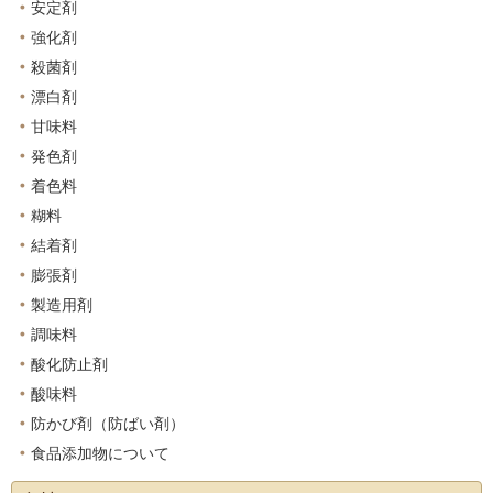
安定剤
強化剤
殺菌剤
漂白剤
甘味料
発色剤
着色料
糊料
結着剤
膨張剤
製造用剤
調味料
酸化防止剤
酸味料
防かび剤（防ばい剤）
食品添加物について