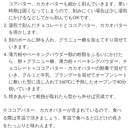
コアバター、カカオバターも細かく刻んでいきます。寒い
時期は固くなってしまうので、刻みにくい場合は少し湯煎
にかけるなどしてから刻んでもOKです。
湯煎で刻んだチョコレートとココアバター、カカオバター
を溶かします。
別のボールに卵を入れ、グラニュー糖を加えてすり混ぜて
いきます。
薄力粉やベーキングパウダー類の粉類をふるいにかけた
ら、卵＋グラニュー糖、薄力粉＋ベーキングパウダー、チ
ョコレート＋ココアバター・カカオバターの順番で混ぜて
いき、クルミと牛乳、ブランデーを混ぜてオーブンシート
に敷いた型に流し入れて160℃に予熱したオーブンで40分
焼いていきます。
焼きあがって粗熱が取れたら型から外せば完成です。
※ココアバター、カカオバターが含まれているので、食べ
る際は常温で頂きましょう。常温で食べると口どけの良さ
をたっぷりと味わえます。