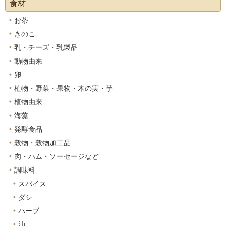
食材
お茶
きのこ
乳・チーズ・乳製品
動物由来
卵
植物・野菜・果物・木の実・芋
植物由来
海藻
発酵食品
穀物・穀物加工品
肉・ハム・ソーセージなど
調味料
スパイス
ダシ
ハーブ
油