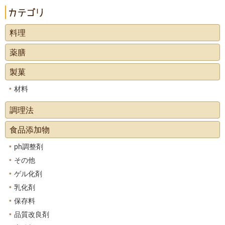
料理
薬膳
製菓
材料
調理法
食品添加物
ph調整剤
その他
ゲル化剤
乳化剤
保存料
品質改良剤