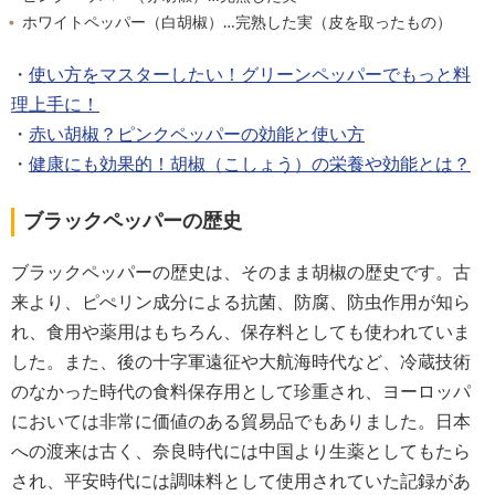
ホワイトペッパー（白胡椒）…完熟した実（皮を取ったもの）
・
使い方をマスターしたい！グリーンペッパーでもっと料
理上手に！
・
赤い胡椒？ピンクペッパーの効能と使い方
・
健康にも効果的！胡椒（こしょう）の栄養や効能とは？
ブラックペッパーの歴史
ブラックペッパーの歴史は、そのまま胡椒の歴史です。古
来より、ピぺリン成分による抗菌、防腐、防虫作用が知ら
れ、食用や薬用はもちろん、保存料としても使われていま
した。また、後の十字軍遠征や大航海時代など、冷蔵技術
のなかった時代の食料保存用として珍重され、ヨーロッパ
においては非常に価値のある貿易品でもありました。日本
への渡来は古く、奈良時代には中国より生薬としてもたら
され、平安時代には調味料として使用されていた記録があ