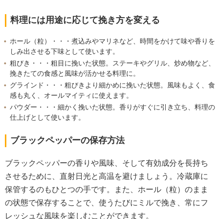
料理には用途に応じて挽き方を変える
ホール（粒）・・・煮込みやマリネなど、時間をかけて味や香りを
しみ出させる下味として使います。
粗びき・・・粗目に挽いた状態。ステーキやグリル、炒め物など、
挽きたての食感と風味が活かせる料理に。
グラインド・・・粗びきより細かめに挽いた状態。風味もよく、食
感も丸く、オールマイティに使えます。
パウダー・・・細かく挽いた状態。香りがすぐに引き立ち、料理の
仕上げとして使います。
ブラックペッパーの保存方法
ブラックペッパーの香りや風味、そして有効成分を長持ち
させるために、直射日光と高温を避けましょう。冷蔵庫に
保管するのもひとつの手です。また、ホール（粒）のまま
の状態で保存することで、使うたびにミルで挽き、常にフ
レッシュな風味を楽しむことができます。