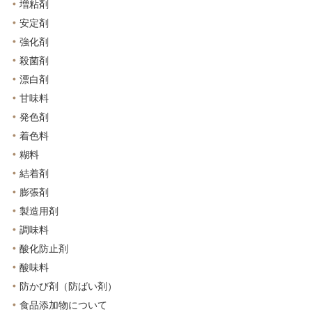
増粘剤
安定剤
強化剤
殺菌剤
漂白剤
甘味料
発色剤
着色料
糊料
結着剤
膨張剤
製造用剤
調味料
酸化防止剤
酸味料
防かび剤（防ばい剤）
食品添加物について