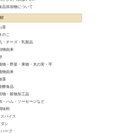
食品添加物について
材
お茶
きのこ
乳・チーズ・乳製品
動物由来
卵
植物・野菜・果物・木の実・芋
植物由来
海藻
発酵食品
穀物・穀物加工品
肉・ハム・ソーセージなど
調味料
スパイス
ダシ
ハーブ