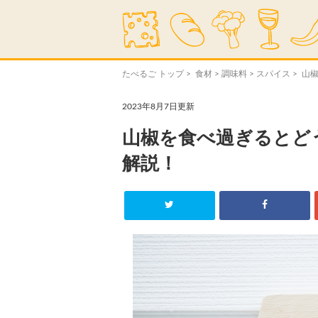
たべるご トップ
>
食材
>
調味料
>
スパイス
> 山
2023年8月7日更新
山椒を食べ過ぎるとど
解説！