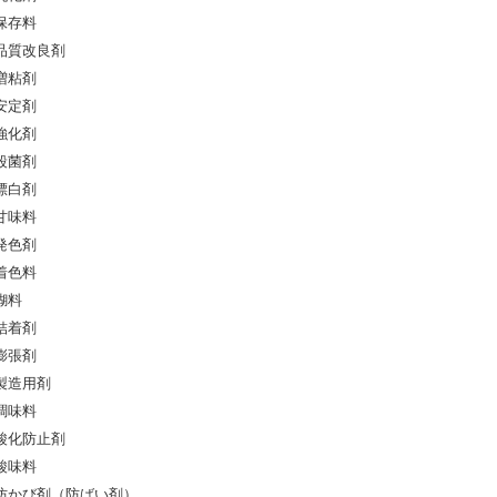
保存料
品質改良剤
増粘剤
安定剤
強化剤
殺菌剤
漂白剤
甘味料
発色剤
着色料
糊料
結着剤
膨張剤
製造用剤
調味料
酸化防止剤
酸味料
防かび剤（防ばい剤）