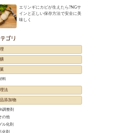
エリンギにカビが生えたら?NGサ
インと正しい保存方法で安全に美
味しく
カテゴリー
理
膳
菓
材料
理法
品添加物
ph調整剤
その他
ゲル化剤
乳化剤