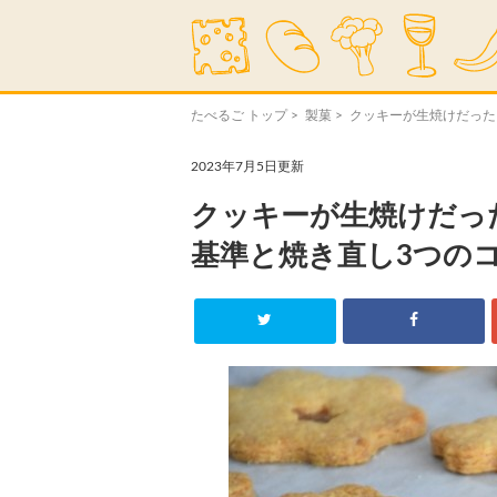
たべるご トップ
>
製菓
> クッキーが生焼けだっ
2023年7月5日更新
クッキーが生焼けだっ
基準と焼き直し3つの