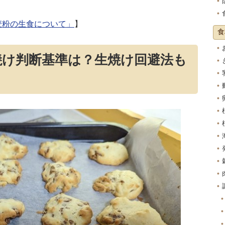
麦粉の生食について」
】
食
焼け判断基準は？生焼け回避法も