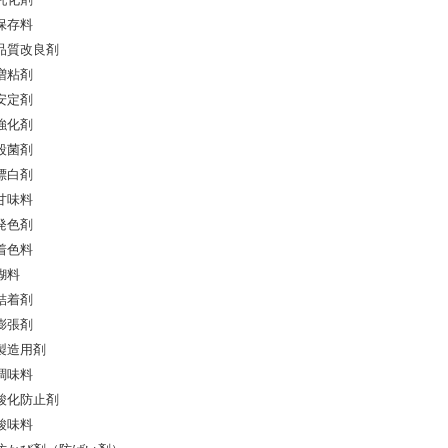
乳化剤
保存料
品質改良剤
増粘剤
安定剤
強化剤
殺菌剤
漂白剤
甘味料
発色剤
着色料
糊料
結着剤
膨張剤
製造用剤
調味料
酸化防止剤
酸味料