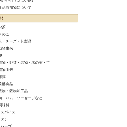
防かび剤（防ばい剤）
食品添加物について
材
お茶
きのこ
乳・チーズ・乳製品
動物由来
卵
植物・野菜・果物・木の実・芋
植物由来
海藻
発酵食品
穀物・穀物加工品
肉・ハム・ソーセージなど
調味料
スパイス
ダシ
ハーブ