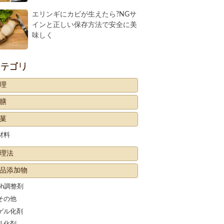
エリンギにカビが生えたら?NGサ
インと正しい保存方法で安全に美
味しく
カテゴリー
理
膳
菓
材料
理法
品添加物
ph調整剤
その他
ゲル化剤