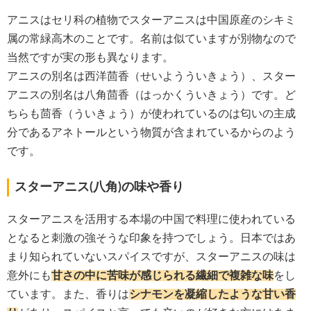
アニスはセリ科の植物でスターアニスは中国原産のシキミ
属の常緑高木のことです。名前は似ていますが別物なので
当然ですが実の形も異なります。
アニスの別名は西洋茴香（せいようういきょう）、スター
アニスの別名は八角茴香（はっかくういきょう）です。ど
ちらも茴香（ういきょう）が使われているのは匂いの主成
分であるアネトールという物質が含まれているからのよう
です。
スターアニス(八角)の味や香り
スターアニスを活用する本場の中国で料理に使われている
となると刺激の強そうな印象を持つでしょう。日本ではあ
まり知られていないスパイスですが、スターアニスの味は
意外にも
甘さの中に苦味が感じられる繊細で複雑な味
をし
ています。また、香りは
シナモンを凝縮したような甘い香