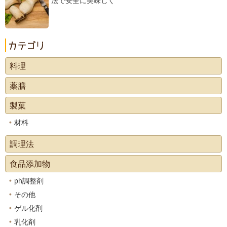
法で安全に美味しく
料理
薬膳
製菓
材料
調理法
食品添加物
ph調整剤
その他
ゲル化剤
乳化剤