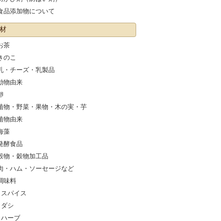
食品添加物について
材
お茶
きのこ
乳・チーズ・乳製品
動物由来
卵
植物・野菜・果物・木の実・芋
植物由来
海藻
発酵食品
穀物・穀物加工品
肉・ハム・ソーセージなど
調味料
スパイス
ダシ
ハーブ