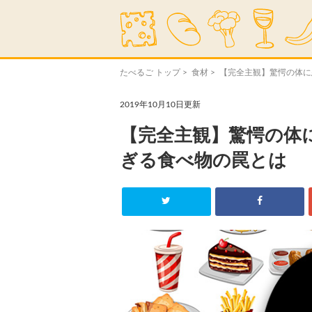
たべるご トップ
>
食材
> 【完全主観】驚愕の体
2019年10月10日更新
【完全主観】驚愕の体
ぎる食べ物の罠とは