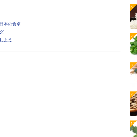
日本の食卓
グ
しよう