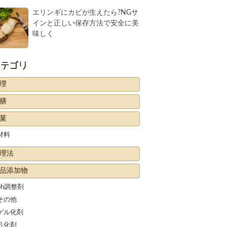
エリンギにカビが生えたら?NGサ
インと正しい保存方法で安全に美
味しく
カテゴリー
理
膳
菓
材料
理法
品添加物
ph調整剤
その他
ゲル化剤
乳化剤