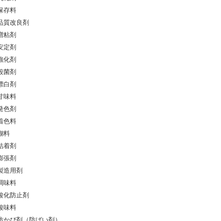
保存料
品質改良剤
増粘剤
安定剤
強化剤
殺菌剤
漂白剤
甘味料
発色剤
着色料
糊料
結着剤
膨張剤
製造用剤
調味料
酸化防止剤
酸味料
防かび剤（防ばい剤）