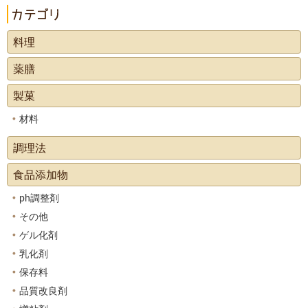
料理
薬膳
製菓
材料
調理法
食品添加物
ph調整剤
その他
ゲル化剤
乳化剤
保存料
品質改良剤