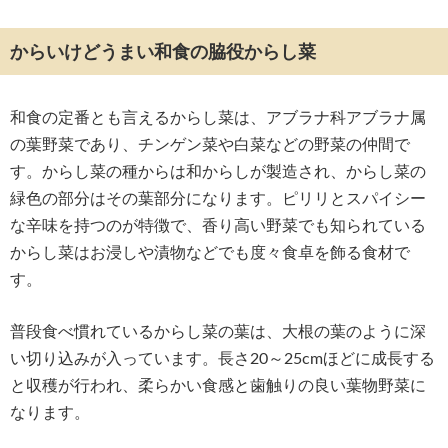
からいけどうまい和食の脇役からし菜
和食の定番とも言えるからし菜は、アブラナ科アブラナ属
の葉野菜であり、チンゲン菜や白菜などの野菜の仲間で
す。からし菜の種からは和からしが製造され、からし菜の
緑色の部分はその葉部分になります。ピリリとスパイシー
な辛味を持つのが特徴で、香り高い野菜でも知られている
からし菜はお浸しや漬物などでも度々食卓を飾る食材で
す。
普段食べ慣れているからし菜の葉は、大根の葉のように深
い切り込みが入っています。長さ20～25cmほどに成長する
と収穫が行われ、柔らかい食感と歯触りの良い葉物野菜に
なります。