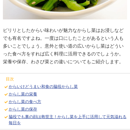
ピリリとしたからい味わいが魅力なからし菜はお浸しなど
でも有名ですよね。一度は口にしたことがあるという人も
多いことでしょう。意外と使い道の広いからし菜はどうい
った食べ方をすれば広く料理に活用できるのでしょうか。
栄養や保存、わさび菜との違いについてもご紹介します。
目次
からいけどうまい和食の脇役からし菜
からし菜の栄養
からし菜の食べ方
からし菜の保存
脇役でも裏の顔は救世主！からし菜を上手に活用して元気溢れる
毎日を