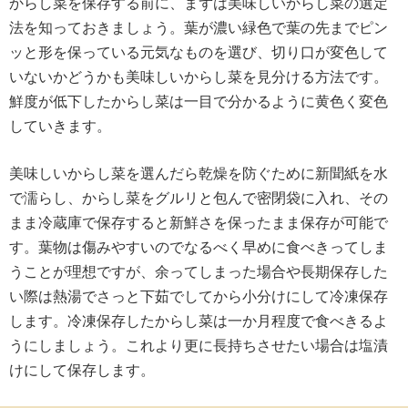
からし菜を保存する前に、まずは美味しいからし菜の選定
法を知っておきましょう。葉が濃い緑色で葉の先までピン
ッと形を保っている元気なものを選び、切り口が変色して
いないかどうかも美味しいからし菜を見分ける方法です。
鮮度が低下したからし菜は一目で分かるように黄色く変色
していきます。
美味しいからし菜を選んだら乾燥を防ぐために新聞紙を水
で濡らし、からし菜をグルリと包んで密閉袋に入れ、その
まま冷蔵庫で保存すると新鮮さを保ったまま保存が可能で
す。葉物は傷みやすいのでなるべく早めに食べきってしま
うことが理想ですが、余ってしまった場合や長期保存した
い際は熱湯でさっと下茹でしてから小分けにして冷凍保存
します。冷凍保存したからし菜は一か月程度で食べきるよ
うにしましょう。これより更に長持ちさせたい場合は塩漬
けにして保存します。