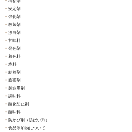
増粘剤
安定剤
強化剤
殺菌剤
漂白剤
甘味料
発色剤
着色料
糊料
結着剤
膨張剤
製造用剤
調味料
酸化防止剤
酸味料
防かび剤（防ばい剤）
食品添加物について