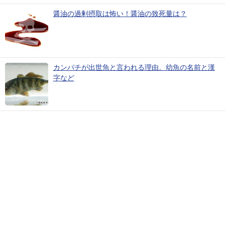
醤油の過剰摂取は怖い！醤油の致死量は？
カンパチが出世魚と言われる理由。幼魚の名前と漢
字など