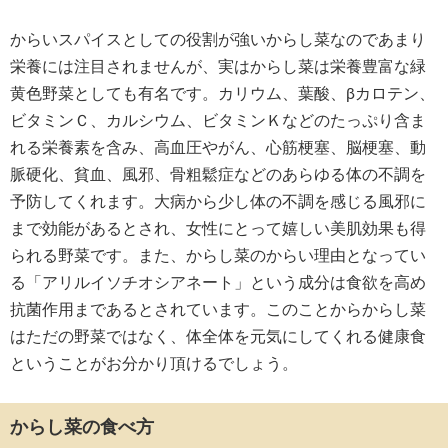
からいスパイスとしての役割が強いからし菜なのであまり
栄養には注目されませんが、実はからし菜は栄養豊富な緑
黄色野菜としても有名です。カリウム、葉酸、βカロテン、
ビタミンＣ、カルシウム、ビタミンＫなどのたっぷり含ま
れる栄養素を含み、高血圧やがん、心筋梗塞、脳梗塞、動
脈硬化、貧血、風邪、骨粗鬆症などのあらゆる体の不調を
予防してくれます。大病から少し体の不調を感じる風邪に
まで効能があるとされ、女性にとって嬉しい美肌効果も得
られる野菜です。また、からし菜のからい理由となってい
る「アリルイソチオシアネート」という成分は食欲を高め
抗菌作用まであるとされています。このことからからし菜
はただの野菜ではなく、体全体を元気にしてくれる健康食
ということがお分かり頂けるでしょう。
からし菜の食べ方