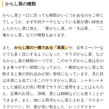
からし菜の種類
からし菜と一口に言っても種類がいくつかあるのをご存じ
でしょうか。まず今回テーマとなっている葉が濃い緑色を
したからし菜に加え、「黄からし菜」や「大山菜」、「二
塚からし菜」などの種類もあります。
また、
からし菜の一種である「高菜」
や、近年スーパーな
どでも多く目にするようになった「サラダからし菜」など
もからし菜の種類の一つです。このサラダからし菜は生の
まま食べやすい状態になっており、一般的なからし菜と比
較すると葉の切れ込みが深い形状になっています。見た目
は水菜にも似ているこのサラダからし菜は、シャキシャキ
とした歯応えの良い野菜でサラダに使用することはもちろ
ん、定番のお浸し、漬物、更には鍋物などにも使うことが
できます。また、他にも西洋からし菜とされる「マスター
ドグリーン」や、葉が赤い色をした「レッドマスター