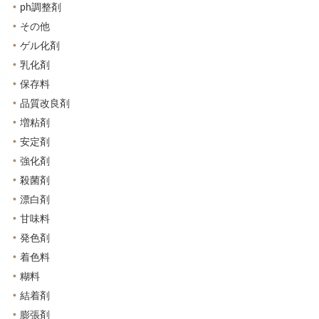
ph調整剤
その他
ゲル化剤
乳化剤
保存料
品質改良剤
増粘剤
安定剤
強化剤
殺菌剤
漂白剤
甘味料
発色剤
着色料
糊料
結着剤
膨張剤