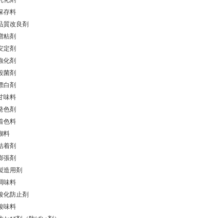
乳化剤
保存料
品質改良剤
増粘剤
安定剤
強化剤
殺菌剤
漂白剤
甘味料
発色剤
着色料
糊料
結着剤
膨張剤
製造用剤
調味料
酸化防止剤
酸味料