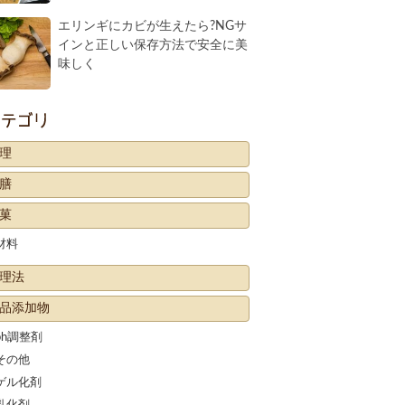
エリンギにカビが生えたら?NGサ
インと正しい保存方法で安全に美
味しく
カテゴリー
理
膳
菓
材料
理法
品添加物
ph調整剤
その他
ゲル化剤