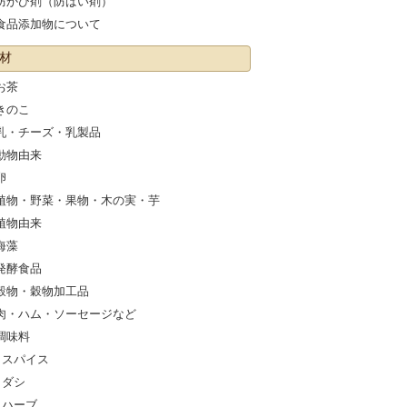
防かび剤（防ばい剤）
食品添加物について
材
お茶
きのこ
乳・チーズ・乳製品
動物由来
卵
植物・野菜・果物・木の実・芋
植物由来
海藻
発酵食品
穀物・穀物加工品
肉・ハム・ソーセージなど
調味料
スパイス
ダシ
ハーブ