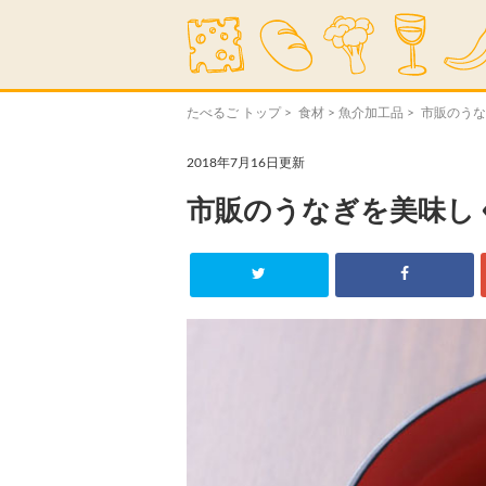
たべるご トップ
>
食材
>
魚介加工品
> 市販のう
2018年7月16日更新
市販のうなぎを美味し