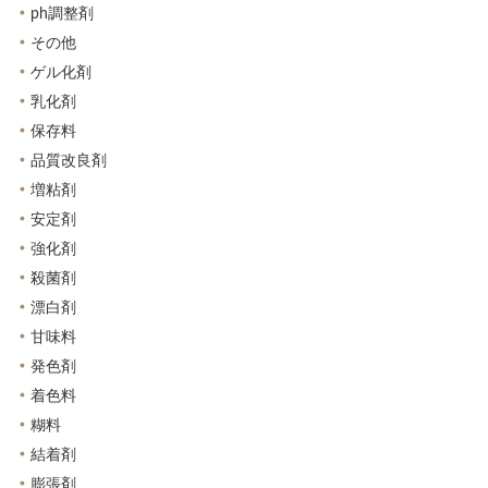
ph調整剤
その他
ゲル化剤
乳化剤
保存料
品質改良剤
増粘剤
安定剤
強化剤
殺菌剤
漂白剤
甘味料
発色剤
着色料
糊料
結着剤
膨張剤