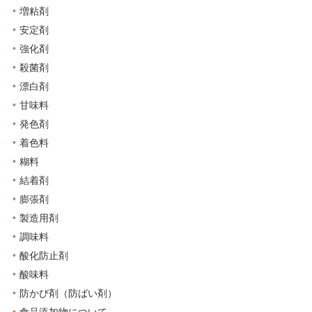
増粘剤
安定剤
強化剤
殺菌剤
漂白剤
甘味料
発色剤
着色料
糊料
結着剤
膨張剤
製造用剤
調味料
酸化防止剤
酸味料
防かび剤（防ばい剤）