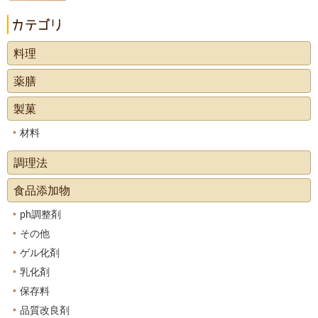
料理
薬膳
製菓
材料
調理法
食品添加物
ph調整剤
その他
ゲル化剤
乳化剤
保存料
品質改良剤