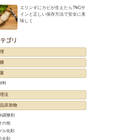
エリンギにカビが生えたら?NGサ
インと正しい保存方法で安全に美
味しく
カテゴリー
理
膳
菓
材料
理法
品添加物
ph調整剤
その他
ゲル化剤
乳化剤