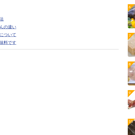
法
んの違い
について
味料です