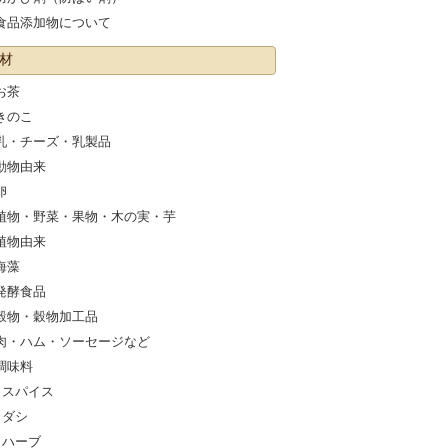
食品添加物について
材
お茶
きのこ
乳・チーズ・乳製品
動物由来
卵
植物・野菜・果物・木の実・芋
植物由来
海藻
発酵食品
穀物・穀物加工品
肉・ハム・ソーセージなど
調味料
スパイス
ダシ
ハーブ