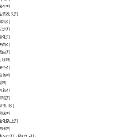
保存料
品質改良剤
増粘剤
安定剤
強化剤
殺菌剤
漂白剤
甘味料
発色剤
着色料
糊料
結着剤
膨張剤
製造用剤
調味料
酸化防止剤
酸味料
防かび剤（防ばい剤）