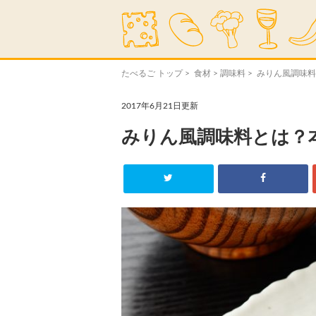
たべるご トップ
>
食材
>
調味料
> みりん風調味
2017年6月21日更新
みりん風調味料とは？