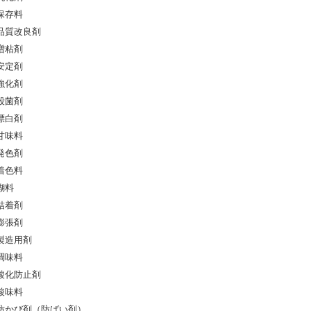
保存料
品質改良剤
増粘剤
安定剤
強化剤
殺菌剤
漂白剤
甘味料
発色剤
着色料
糊料
結着剤
膨張剤
製造用剤
調味料
酸化防止剤
酸味料
防かび剤（防ばい剤）