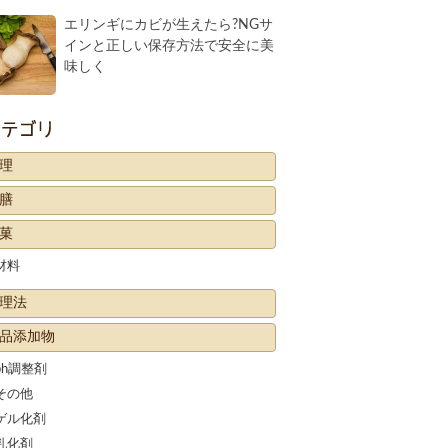
エリンギにカビが生えたら?NGサ
インと正しい保存方法で安全に美
味しく
カテゴリー
理
膳
菓
材料
理法
品添加物
ph調整剤
その他
ゲル化剤
乳化剤