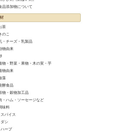
食品添加物について
材
お茶
きのこ
乳・チーズ・乳製品
動物由来
卵
植物・野菜・果物・木の実・芋
植物由来
海藻
発酵食品
穀物・穀物加工品
肉・ハム・ソーセージなど
調味料
スパイス
ダシ
ハーブ