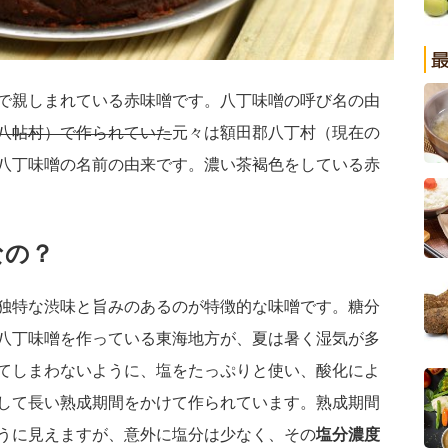
で親しまれている赤味噌です。八丁味噌の呼び名の由
八帖村）で作られていた
元々は額田郡八丁村（現在の
八丁味噌の名前の由来です。濃い茶褐色をしている赤
なの？
独特な渋味と旨みのあるのが特徴的な味噌です。糖分
八丁味噌を作っている東海地方が、夏は暑く湿気が多
てしまわないように、塩をたっぷりと使い、酸化によ
して長い熟成期間をかけて作られています。熟成期間
うに見えますが、意外に塩分は少なく、その
塩分濃度