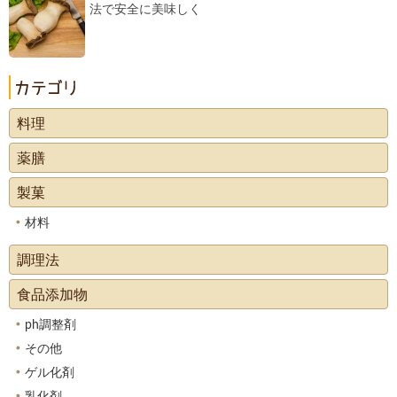
法で安全に美味しく
料理
薬膳
製菓
材料
調理法
食品添加物
ph調整剤
その他
ゲル化剤