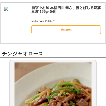
新宿中村屋 本格四川 辛さ、ほとばしる麻婆
豆腐 155g×5個
posted with
カエレバ
Amazon
チンジャオロース