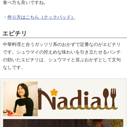
食べ方も良いですね。
・
作り方はこちら（クックパッド）
エビチリ
中華料理と合うガッツリ系のおかずで定番なのがエビチリ
です。シュウマイの控えめな味わいを引き立たせるパンチ
の効いたエビチリは、シュウマイと並ぶおかずとして文句
なしです。
楠
み
ど
り