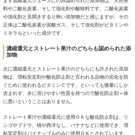
まず濃縮還元ジュースにのみ認められた添加物は、天然香
料や二酸化炭素、そして強化剤や酸味料です。二酸化炭素
や強化剤と見聞きすると怖い添加物だと感じますが、その
正体は二酸化炭素が炭酸ガス、そして強化剤がビタミンや
ミネラルといった成分です。
濃縮還元とストレート果汁のどちらも認められた添
加物
次に濃縮還元とストレート果汁のどちらにも許された添加
物は、増粘安定剤や酸化防止剤と言われる品物の劣化を防
ぐために使われるビタミンＣです。といっても微量にしか
含まれず、水に溶けやすい性質を持つので酸化防止剤＝体
に悪いということはありません。
ストレート果汁や濃縮還元に使用ＯＫな酸化防止剤は、リ
ンゴやブドウ、桃や西洋なし、バナナなどに使用でき、増
粘安定剤はパイナップルのみに使用ＯＫとされています。