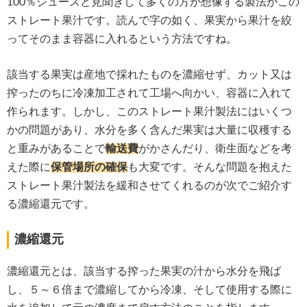
100％ジュースと見聞きして多くの方が想像する製法がこの
ストレート果汁です。読んで字の如く、果実から果汁を絞
ってそのまま容器に入れるという方法ですね。
該当する果実は産地で採れたものを濃縮せず、カット又は
搾ったのちに冷凍加工されて工場へ向かい、容器に入れて
作られます。しかし、このストレート果汁製法にはいくつ
かの問題があり、水分を多く含んだ果実は大量に収穫する
と重みがあることで
輸送費
がかさんだり、衛生面などを考
えた際に
保管場所の確保
も大変です。そんな問題を抱えた
ストレート果汁製法を緩和させてくれるのが次でご紹介す
る濃縮還元です。
濃縮還元
濃縮還元とは、該当する搾った果実の汁から水分を飛ば
し、５～６倍まで濃縮してから冷凍、そして使用する際に