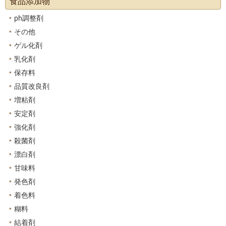
食品添加物
ph調整剤
その他
ゲル化剤
乳化剤
保存料
品質改良剤
増粘剤
安定剤
強化剤
殺菌剤
漂白剤
甘味料
発色剤
着色料
糊料
結着剤