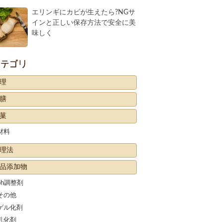
エリンギにカビが生えたら?NGサ
インと正しい保存方法で安全に美
味しく
カテゴリー
理
膳
菓
材料
理法
品添加物
ph調整剤
その他
ゲル化剤
乳化剤