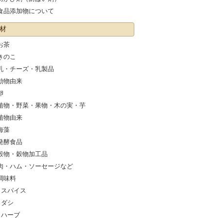
食品添加物について
材
お茶
きのこ
乳・チーズ・乳製品
動物由来
卵
植物・野菜・果物・木の実・芋
植物由来
海藻
発酵食品
穀物・穀物加工品
肉・ハム・ソーセージなど
調味料
スパイス
ダシ
ハーブ