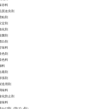
保存料
品質改良剤
増粘剤
安定剤
強化剤
殺菌剤
漂白剤
甘味料
発色剤
着色料
糊料
結着剤
膨張剤
製造用剤
調味料
酸化防止剤
酸味料
防かび剤（防ばい剤）