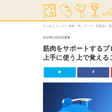
たべるご トップ
>
食材
>
乳・チーズ・乳製品
> 
2019年7月20日更新
筋肉をサポートするプ
上手に使う上で覚える