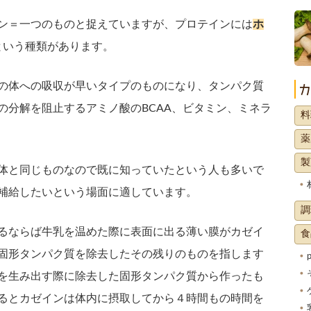
ン＝一つのものと捉えていますが、プロテインには
ホ
という種類があります。
の体への吸収が早いタイプのものになり、タンパク質
の分解を阻止するアミノ酸のBCAA、ビタミン、ミネラ
料
薬
製
体と同じものなので既に知っていたという人も多いで
補給したいという場面に適しています。
調
るならば牛乳を温めた際に表面に出る薄い膜がカゼイ
食
固形タンパク質を除去したその残りのものを指します
を生み出す際に除去した固形タンパク質から作ったも
るとカゼインは体内に摂取してから４時間もの時間を