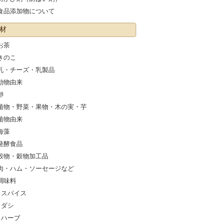
食品添加物について
材
お茶
きのこ
乳・チーズ・乳製品
動物由来
卵
植物・野菜・果物・木の実・芋
植物由来
海藻
発酵食品
穀物・穀物加工品
肉・ハム・ソーセージなど
調味料
スパイス
ダシ
ハーブ