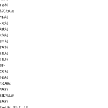
保存料
品質改良剤
増粘剤
安定剤
強化剤
殺菌剤
漂白剤
甘味料
発色剤
着色料
糊料
結着剤
膨張剤
製造用剤
調味料
酸化防止剤
酸味料
防かび剤（防ばい剤）