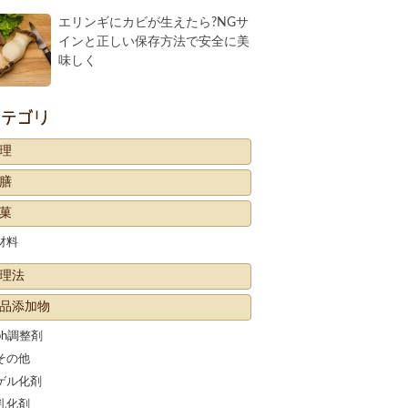
エリンギにカビが生えたら?NGサ
インと正しい保存方法で安全に美
味しく
カテゴリー
理
膳
菓
材料
理法
品添加物
ph調整剤
その他
ゲル化剤
乳化剤