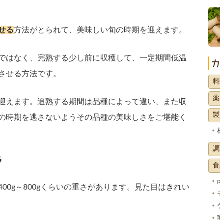
せる
方法がとられて、美味しい旬の時期を迎えます。
ではなく、完熟する少し前に収穫して、一定期間低温
させる方法です。
料
薬
迎えます。追熟する期間は品種によって違い、また収
製
の時期を逃さないようその品種の美味しさをご堪能く
調
ラ
食
00g～800gくらいの重さがあります。見た目はきれい