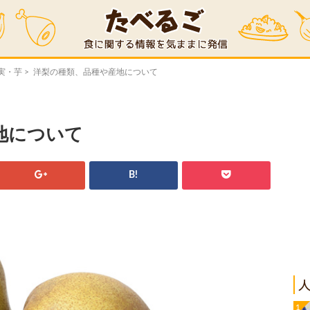
実・芋
> 洋梨の種類、品種や産地について
地について
B!