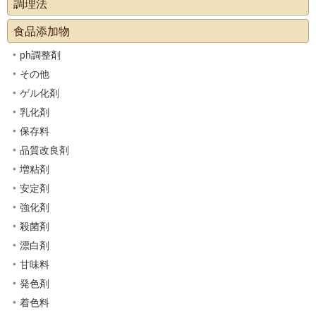
調理法
食品添加物
ph調整剤
その他
ゲル化剤
乳化剤
保存料
品質改良剤
増粘剤
安定剤
強化剤
殺菌剤
漂白剤
甘味料
発色剤
着色料