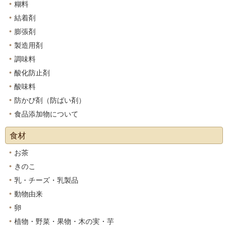
糊料
結着剤
膨張剤
製造用剤
調味料
酸化防止剤
酸味料
防かび剤（防ばい剤）
食品添加物について
食材
お茶
きのこ
乳・チーズ・乳製品
動物由来
卵
植物・野菜・果物・木の実・芋