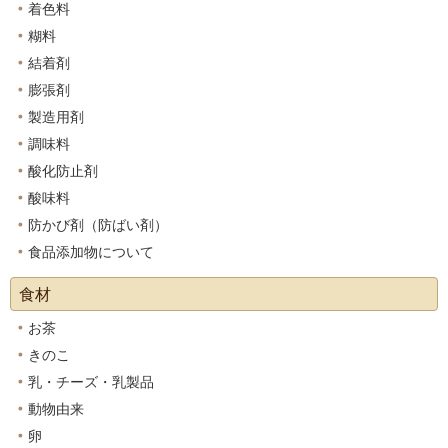
着色料
糊料
結着剤
膨張剤
製造用剤
調味料
酸化防止剤
酸味料
防かび剤（防ばい剤）
食品添加物について
食材
お茶
きのこ
乳・チーズ・乳製品
動物由来
卵