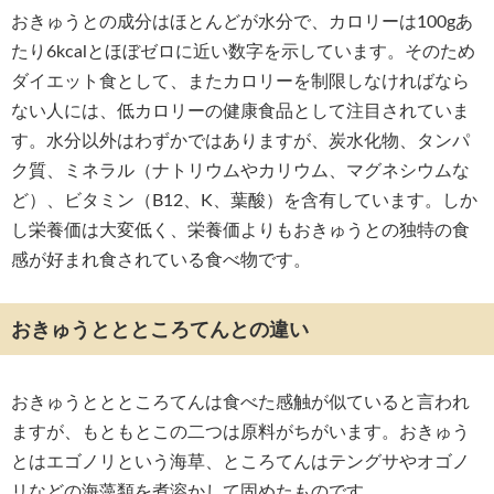
おきゅうとの成分はほとんどが水分で、カロリーは100gあ
たり6kcalとほぼゼロに近い数字を示しています。そのため
ダイエット食として、またカロリーを制限しなければなら
ない人には、低カロリーの健康食品として注目されていま
す。水分以外はわずかではありますが、炭水化物、タンパ
ク質、ミネラル（ナトリウムやカリウム、マグネシウムな
ど）、ビタミン（B12、K、葉酸）を含有しています。しか
し栄養価は大変低く、栄養価よりもおきゅうとの独特の食
感が好まれ食されている食べ物です。
おきゅうととところてんとの違い
おきゅうととところてんは食べた感触が似ていると言われ
ますが、もともとこの二つは原料がちがいます。おきゅう
とはエゴノリという海草、ところてんはテングサやオゴノ
リなどの海藻類を煮溶かして固めたものです。