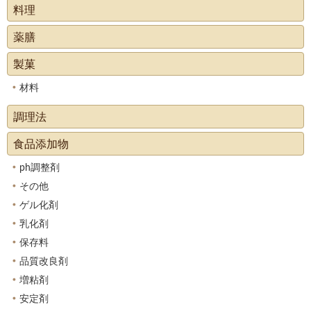
料理
薬膳
製菓
材料
調理法
食品添加物
ph調整剤
その他
ゲル化剤
乳化剤
保存料
品質改良剤
増粘剤
安定剤