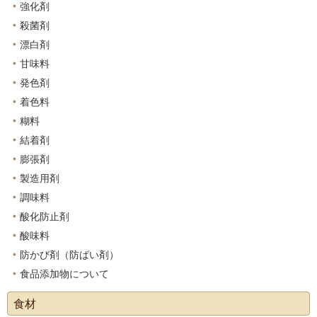
強化剤
殺菌剤
漂白剤
甘味料
発色剤
着色料
糊料
結着剤
膨張剤
製造用剤
調味料
酸化防止剤
酸味料
防かび剤（防ばい剤）
食品添加物について
食材