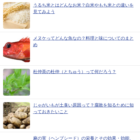
うるち米とはどんなお米？白米やもち米との違いを
見てみよう
メヌケってどんな魚なの？料理と味についてのまと
め
杜仲茶の杜仲（とちゅう）って何だろう？
じゃがいもが土臭い原因って？腐敗を知るために知
っておきたいこと
麻の実（ヘンプシード）の栄養とその効果・効能、