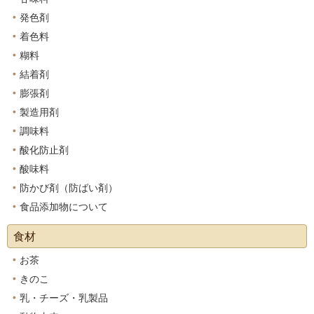
発色剤
着色料
糊料
結着剤
膨張剤
製造用剤
調味料
酸化防止剤
酸味料
防かび剤（防ばい剤）
食品添加物について
食材
お茶
きのこ
乳・チーズ・乳製品