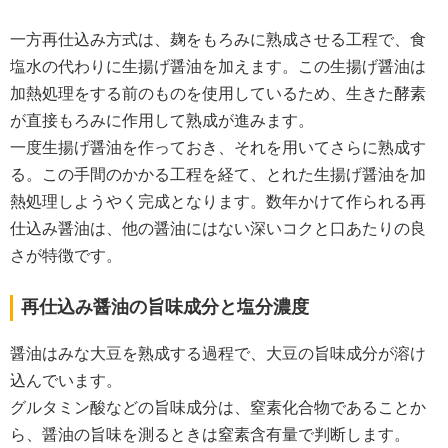
一方再仕込み方式は、麹をもろみに熟成させる工程で、食
塩水の代わりに生揚げ醤油を加えます。この生揚げ醤油は
加熱処理をする前のものを使用しているため、生きた酵素
が直接もろみに作用して熟成が進みます。
一度生揚げ醤油を作っておき、それを用いてさらに熟成す
る。この手間のかかる工程を経て、とれた生揚げ醤油を加
熱処理しようやく完成となります。数年かけて作られる再
仕込み醤油は、他の醤油にはない深いコクと口あたりの良
さが特徴です。
再仕込み醤油の旨味成分と塩分濃度
醤油はみな大豆を熟成する過程で、大豆の旨味成分が溶け
込んでいます。
グルタミン酸などの旨味成分は、窒素化合物であることか
ら、醤油の旨味を測るときは窒素含有量で判断します。