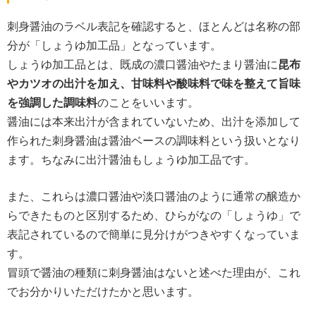
刺身醤油のラベル表記を確認すると、ほとんどは名称の部
分が「しょうゆ加工品」となっています。
しょうゆ加工品とは、既成の濃口醤油やたまり醤油に
昆布
やカツオの出汁を加え、甘味料や酸味料で味を整えて旨味
を強調した調味料
のことをいいます。
醤油には本来出汁が含まれていないため、出汁を添加して
作られた刺身醤油は醤油ベースの調味料という扱いとなり
ます。ちなみに出汁醤油もしょうゆ加工品です。
また、これらは濃口醤油や淡口醤油のように通常の醸造か
らできたものと区別するため、ひらがなの「しょうゆ」で
表記されているので簡単に見分けがつきやすくなっていま
す。
冒頭で醤油の種類に刺身醤油はないと述べた理由が、これ
でお分かりいただけたかと思います。