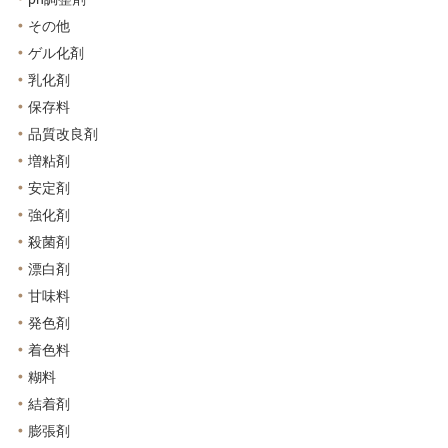
その他
ゲル化剤
乳化剤
保存料
品質改良剤
増粘剤
安定剤
強化剤
殺菌剤
漂白剤
甘味料
発色剤
着色料
糊料
結着剤
膨張剤