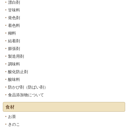
漂白剤
甘味料
発色剤
着色料
糊料
結着剤
膨張剤
製造用剤
調味料
酸化防止剤
酸味料
防かび剤（防ばい剤）
食品添加物について
食材
お茶
きのこ