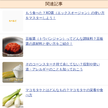
関連記事
もう食べた？XO醤（エックスオージャン）の使い方
をマスターしよう！
豆板醤（トウバンジャン）ってどんな調味料？豆板
醤の原材料と使い方をご紹介！
そのコーンスターチ持て余してない？役割や使い
道・アレルギーのことも知っておこう
マコモタケとはどんなもの？マコモタケの栄養や食
べ方