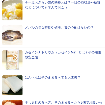
今一度おさらい栗の栄養とは？一日の摂取量や糖質
などについても学んでおこう
メバルの旬な時期や値段。毒の心配はないの？
カゼインナトリウム（カゼインNa）とは？その用途
や安全性
はんぺんはそのまま食べても大丈夫？
干し貝柱の食べ方。そのまま食べたら3個でお腹いっ