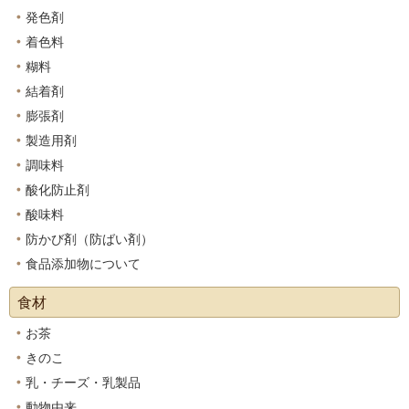
発色剤
着色料
糊料
結着剤
膨張剤
製造用剤
調味料
酸化防止剤
酸味料
防かび剤（防ばい剤）
食品添加物について
食材
お茶
きのこ
乳・チーズ・乳製品
動物由来